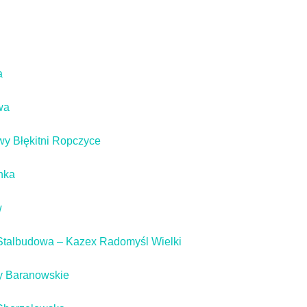
a
wa
wy Błękitni Ropczyce
nka
w
talbudowa – Kazex Radomyśl Wielki
y Baranowskie