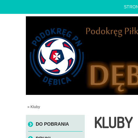
STRO
» Kluby
KLUBY
Skip to content
DO POBRANIA