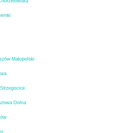
Chorzelowska
lemki
w
szów Małopolski
owa
Strzegocice
szowa Dolna
żów
in