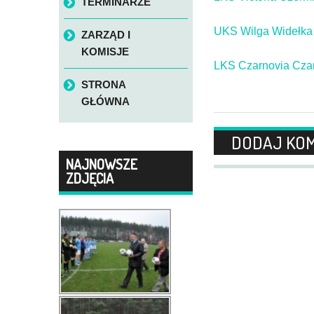
TERMINARZE
UKS Wilga Widełka
ZARZĄD I
KOMISJE
LKS Czarnovia Cz
STRONA
GŁÓWNA
DODAJ KO
NAJNOWSZE
ZDJĘCIA