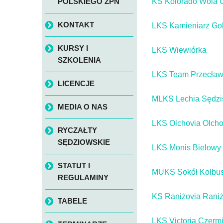
POLSKIEGO ZPN
KS Kolorado Wola 
KONTAKT
LKS Kamieniarz Go
KURSY I
LKS Wiewiórka
SZKOLENIA
LKS Team Przecła
LICENCJE
MLKS Lechia Sędzi
MEDIA O NAS
LKS Olchovia Olch
RYCZAŁTY
SĘDZIOWSKIE
LKS Monis Bielowy 
STATUT I
MUKS Sokół Kolbu
REGULAMINY
KS Raniżovia Rani
TABELE
LKS Victoria Czerm