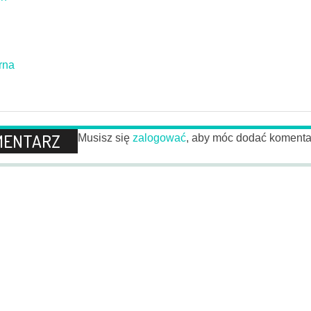
arna
MENTARZ
Musisz się
zalogować
, aby móc dodać komenta