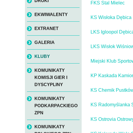
DRUKI
FKS Stal Mielec
EKWIWALENTY
KS Wisłoka Dębica
EXTRANET
LKS Igloopol Dębic
GALERIA
LKS Wisłok Wiśnio
KLUBY
Miejski Klub Sporto
KOMUNIKATY
KP Kaskada Kamio
KOMISJI GIER I
DYSCYPLINY
KS Chemik Pustkó
KOMUNIKATY
KS Radomyślanka S
PODKARPACKIEGO
ZPN
KS Ostrovia Ostrow
KOMUNIKATY