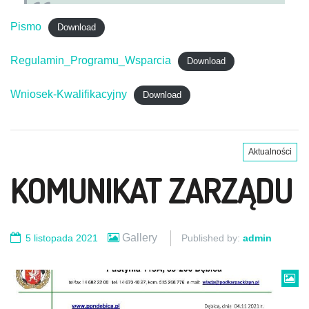
Pismo
Download
Regulamin_Programu_Wsparcia
Download
Wniosek-Kwalifikacyjny
Download
Aktualności
KOMUNIKAT ZARZĄDU
Gallery
5 listopada 2021
Published by:
admin