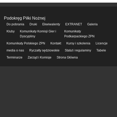
Podokręg Piłki Nożnej
Do pobrania
Druki
Ekwiwalenty
EXTRANET
Galeria
Kluby
Komunikaty Komisji Gier i
Komunikaty
Dyscypliny
Podkarpackiego ZPN
Komunikaty Polskiego ZPN
Kontakt
Kursy i szkolenia
Licencje
media o nas
Ryczałty sędziowskie
Statut i regulaminy
Tabele
Terminarze
Zarząd i Komisje
Strona Główna