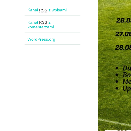
Kanał
z wpisami
RSS
Kanał
z
RSS
komentarzami
WordPress.org