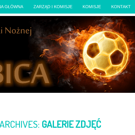
NA GŁÓWNA
ZARZĄD I KOMISJE
KOMISJE
KONTAKT
ARCHIVES:
GALERIE ZDJĘĆ