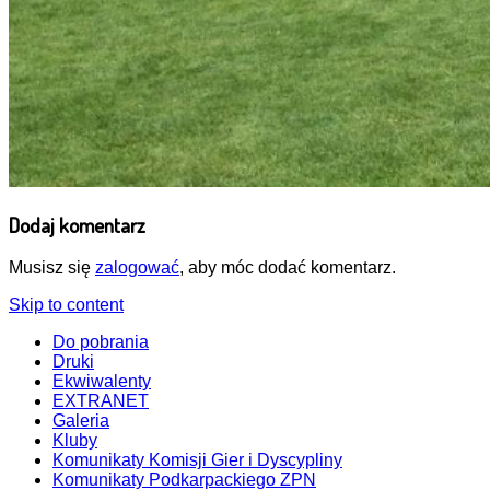
Dodaj komentarz
Musisz się
zalogować
, aby móc dodać komentarz.
Skip to content
Do pobrania
Druki
Ekwiwalenty
EXTRANET
Galeria
Kluby
Komunikaty Komisji Gier i Dyscypliny
Komunikaty Podkarpackiego ZPN