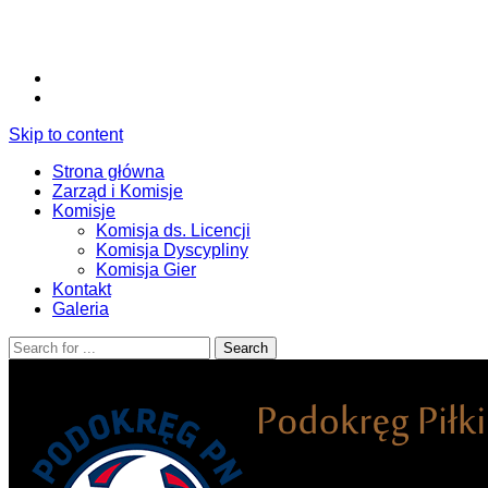
Skip to content
Strona główna
Zarząd i Komisje
Komisje
Komisja ds. Licencji
Komisja Dyscypliny
Komisja Gier
Kontakt
Galeria