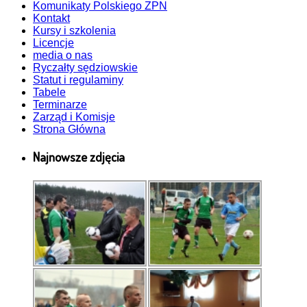
Komunikaty Polskiego ZPN
Kontakt
Kursy i szkolenia
Licencje
media o nas
Ryczałty sędziowskie
Statut i regulaminy
Tabele
Terminarze
Zarząd i Komisje
Strona Główna
Najnowsze zdjęcia