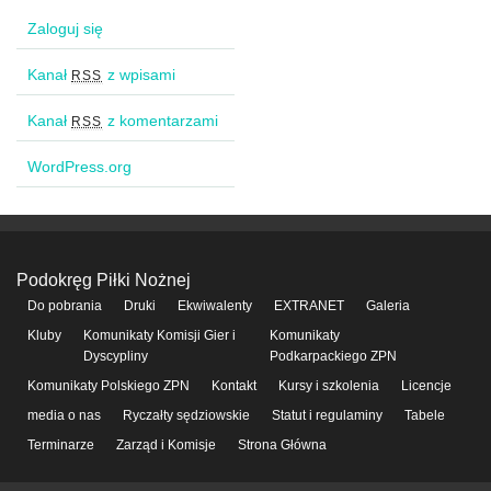
Zaloguj się
Kanał
z wpisami
RSS
Kanał
z komentarzami
RSS
WordPress.org
Podokręg Piłki Nożnej
Do pobrania
Druki
Ekwiwalenty
EXTRANET
Galeria
Kluby
Komunikaty Komisji Gier i
Komunikaty
Dyscypliny
Podkarpackiego ZPN
Komunikaty Polskiego ZPN
Kontakt
Kursy i szkolenia
Licencje
media o nas
Ryczałty sędziowskie
Statut i regulaminy
Tabele
Terminarze
Zarząd i Komisje
Strona Główna