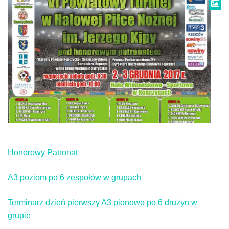
Honorowy Patronat
A3 poziom po 6 zespołów w grupach
Terminarz dzień pierwszy A3 pionowo po 6 drużyn w
grupie