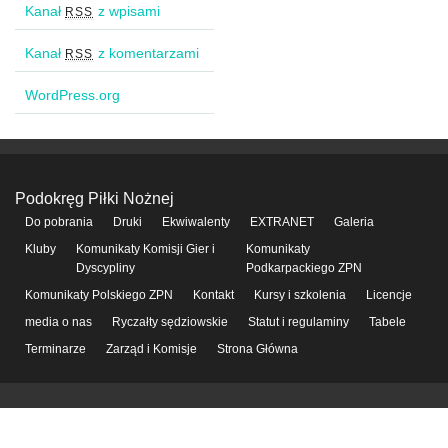
Kanał
z wpisami
RSS
Kanał
z komentarzami
RSS
WordPress.org
Podokręg Piłki Nożnej
Do pobrania
Druki
Ekwiwalenty
EXTRANET
Galeria
Kluby
Komunikaty Komisji Gier i
Komunikaty
Dyscypliny
Podkarpackiego ZPN
Komunikaty Polskiego ZPN
Kontakt
Kursy i szkolenia
Licencje
media o nas
Ryczałty sędziowskie
Statut i regulaminy
Tabele
Terminarze
Zarząd i Komisje
Strona Główna