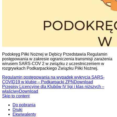
Podokręg Piłki Nożnej w Dębicy Przedstawia Regulamin
postępowania w zakresie ograniczenia transmisji zarażenia
wirusem SARS-COV 2 w związku z uczestniczeniem w
rozgrywkach Podkarpackiego Związku Piłki Nożnej.
Regulamin postępowania na wypadek wykrycia SARS-
COVID19 w klubie – Podkarpacki ZPN
Download
Przepisy Licencyjne dla Klubów IV ligi i klas niższych –
właściwy
Download
Skip to content
Do pobrania
Druki
Ekwiwalenty