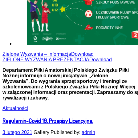
Zielone Wyzwania – informacja
Download
ZIELONE WYZWANIA PREZENTACJA
Download
Departament Piłki Amatorskiej Polskiego Związku Piłki
Nożnej informuje o nowej inicjatywie ,,Zielone
Wyzwania”. Do wygrania sprzęt sportowy i treningi ze
szkoleniowcami z Polskiego Związku Piłki Nożnej! Więcej
w załączonej informacji oraz prezentacji. Zapraszamy do 
rywalizacji i zabawy.
Aktualności
Regulamin-Covid 19. Przepisy Licencyjne.
3 lutego 2021
Gallery
Published by:
admin