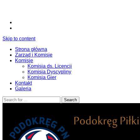
Skip to content
Strona główna
Zarząd i Komisje
Komisje
Komisja ds. Licencji
Komisja Dyscypliny
Komisja Gier
Kontakt
Galeria