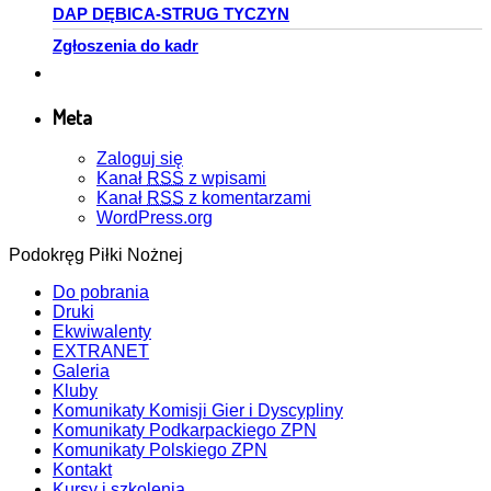
DAP DĘBICA-STRUG TYCZYN
Zgłoszenia do kadr
Meta
Zaloguj się
Kanał
RSS
z wpisami
Kanał
RSS
z komentarzami
WordPress.org
Podokręg Piłki Nożnej
Do pobrania
Druki
Ekwiwalenty
EXTRANET
Galeria
Kluby
Komunikaty Komisji Gier i Dyscypliny
Komunikaty Podkarpackiego ZPN
Komunikaty Polskiego ZPN
Kontakt
Kursy i szkolenia