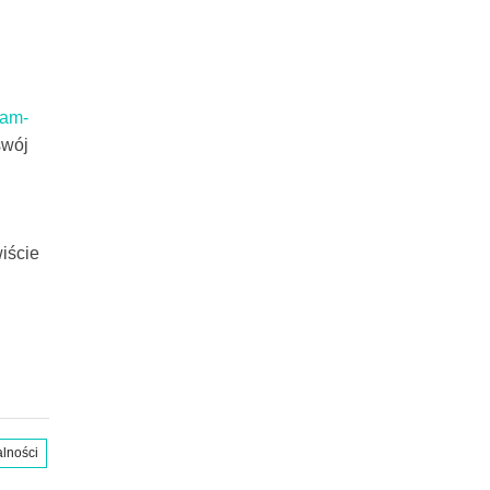
ram-
swój
iście
alności