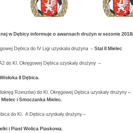
żnej w Dębicy informuje o awansach drużyn w sezonie 2018
gowej Dębica do IV Ligi uzyskała drużyna –
Stal II Mielec
 A2 do Kl. Okręgowej Dębica uzyskały drużyny –
 Wisłoka II Dębica.
odokręg Rzeszów) do Kl. Okręgowej Dębica uzyskały drużyny
–
e Mielec i Smoczanka Mielec.
bica do Kl. A Dębica uzyskały drużyny –
lki i Piast Wolica Piaskowa.