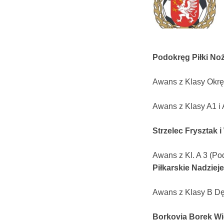
Podokręg Piłki No
Awans z Klasy Okrę
Awans z Klasy A1 i
Strzelec Frysztak i
Awans z Kl. A 3 (P
Piłkarskie Nadziej
Awans z Klasy B Dę
Borkovia Borek Wie