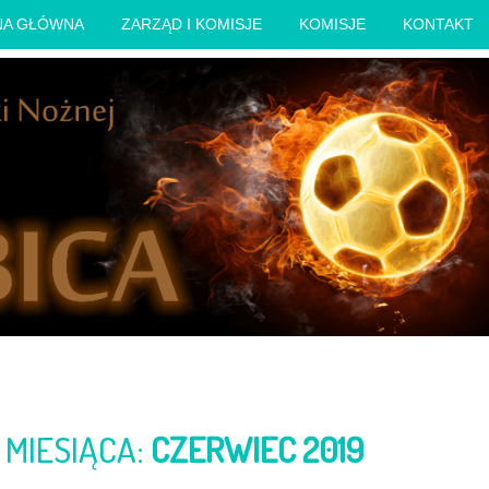
NA GŁÓWNA
ZARZĄD I KOMISJE
KOMISJE
KONTAKT
MIESIĄCA:
CZERWIEC 2019