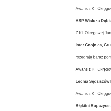
Awans z Kl. Okręgo
ASP Wisłoka Dębi
Z Kl. Okręgowej Jun
Inter Gnojnica, G
rozegrają baraż pom
Awans z Kl. Okręgo
Lechia Sędziszów 
Awans z Kl. Okręgo
Błękitni Ropczyce.