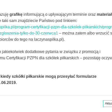
azuję
grafikę
informującą o upływającym terminie oraz
materiał
 taki sam znajdziecie Państwo pod linkiem:
pilka.pl/program-certyfikacji-pzpn-dla-szkolek-pilkarskich/prog
a-zgloszenia-tylko-do-30-czerwca1
– można zatem albo wrzucić 
biorców do tego na laczynaspilka.pl).
 jakiekolwiek dodatkowe pytania w związku z promocją i
u Certyfikacji PZPN dla szkółek piłkarskich – pozostaję oczyw
 kiedy szkółki piłkarskie mogą przesyłać formularze
.06.2019.
Aktu