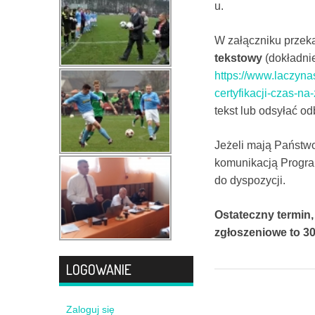
u.
W załączniku przek
tekstowy
(dokładnie
https://www.laczynas
certyfikacji-czas-n
tekst lub odsyłać od
Jeżeli mają Państwo
komunikacją Program
do dyspozycji.
Ostateczny termin,
zgłoszeniowe to 30
LOGOWANIE
Zaloguj się