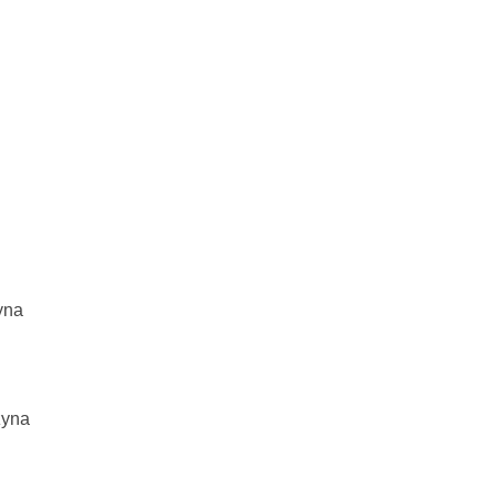
yna
żyna