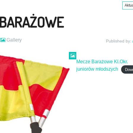
Aktu
 BARAŻOWE
Gallery
Published by:
Mecze Barażowe Kl.Okr.
juniorów młodszych
Dow