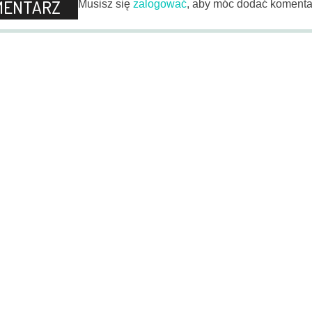
MENTARZ
Musisz się
zalogować
, aby móc dodać komenta