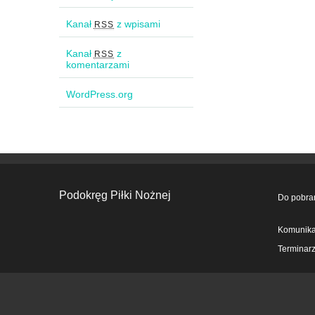
Kanał
z wpisami
RSS
Kanał
z
RSS
komentarzami
WordPress.org
Podokręg Piłki Nożnej
Do pobra
Komunika
Terminar