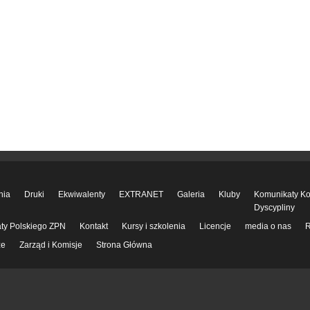
nia
Druki
Ekwiwalenty
EXTRANET
Galeria
Kluby
Komunikaty Kom
Dyscypliny
ty Polskiego ZPN
Kontakt
Kursy i szkolenia
Licencje
media o nas
R
ze
Zarząd i Komisje
Strona Główna