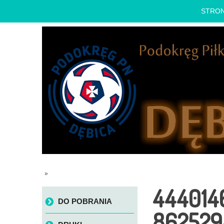
STRO
»
444014
Skip to content
DO POBRANIA
862529