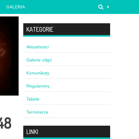
GALERIA
KATEGORIE
Aktualności
Galerie zdjęć
Komunikaty
Regulaminy
Tabele
Terminarze
48
LINKI