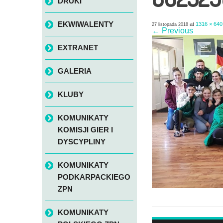
DRUKI
EKWIWALENTY
at
1316 × 640
27 listopada 2018
← Previous
EXTRANET
GALERIA
KLUBY
KOMUNIKATY
KOMISJI GIER I
DYSCYPLINY
KOMUNIKATY
PODKARPACKIEGO
ZPN
KOMUNIKATY