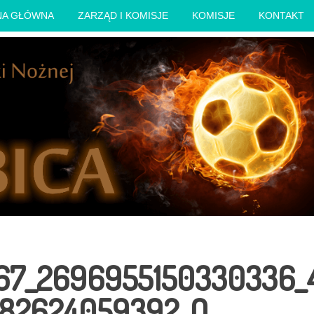
NA GŁÓWNA
ZARZĄD I KOMISJE
KOMISJE
KONTAKT
67_2696955150330336_
82624059392_O