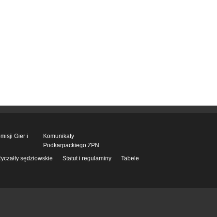
isji Gier i
Komunikaty
Podkarpackiego ZPN
yczałty sędziowskie
Statut i regulaminy
Tabele