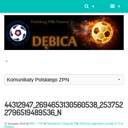
»
44312947_2694653130560538_253752
2796519489536_N
at
960 × 720
in
Niemiecki Związek Piłki Nożnej nagrodził szkołę nr 3 w
27 listopada 2018
Dębicy
.