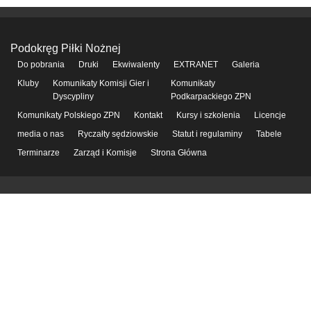
Podokręg Piłki Nożnej
Do pobrania
Druki
Ekwiwalenty
EXTRANET
Galeria
Kluby
Komunikaty Komisji Gier i
Komunikaty
Dyscypliny
Podkarpackiego ZPN
Komunikaty Polskiego ZPN
Kontakt
Kursy i szkolenia
Licencje
media o nas
Ryczałty sędziowskie
Statut i regulaminy
Tabele
Terminarze
Zarząd i Komisje
Strona Główna