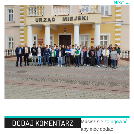
Next →
DODAJ KOMENTARZ
Musisz się
zalogować
,
aby móc dodać