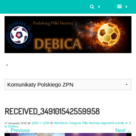
»
RECEIVED_349101542559958
at
1600 × 1200
in
Niemiecki Związek Piłki Nożnej nagrodził szkołę nr 3
27 listopada 2018
w Dębicy
.
← Previous
Next →