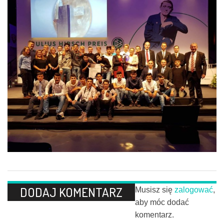
DODAJ KOMENTARZ
Musisz się
zalogować
,
aby móc dodać
komentarz.