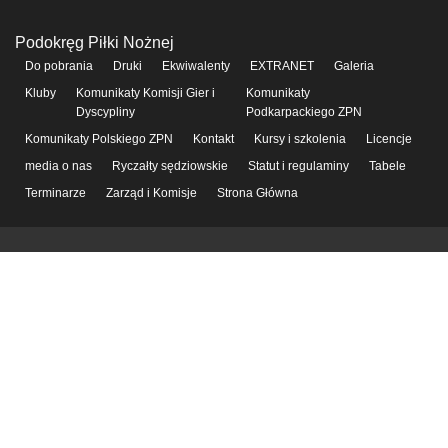
Podokręg Piłki Nożnej
Do pobrania
Druki
Ekwiwalenty
EXTRANET
Galeria
Kluby
Komunikaty Komisji Gier i
Komunikaty
Dyscypliny
Podkarpackiego ZPN
Komunikaty Polskiego ZPN
Kontakt
Kursy i szkolenia
Licencje
media o nas
Ryczałty sędziowskie
Statut i regulaminy
Tabele
Terminarze
Zarząd i Komisje
Strona Główna