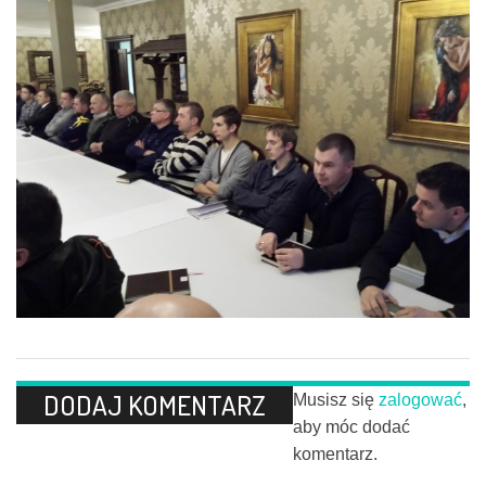
DODAJ KOMENTARZ
Musisz się
zalogować
,
aby móc dodać
komentarz.