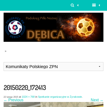
»
20150220_172413
at
1024 × 768
in
Spotkanie organizacyjne w Żyrakowie
.
22 lutego 2015
← Previous
Next →