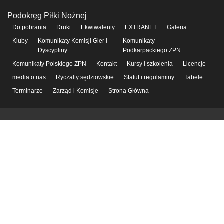
Podokręg Piłki Nożnej
Do pobrania
Druki
Ekwiwalenty
EXTRANET
Galeria
Kluby
Komunikaty Komisji Gier i
Komunikaty
Dyscypliny
Podkarpackiego ZPN
Komunikaty Polskiego ZPN
Kontakt
Kursy i szkolenia
Licencje
media o nas
Ryczałty sędziowskie
Statut i regulaminy
Tabele
Terminarze
Zarząd i Komisje
Strona Główna