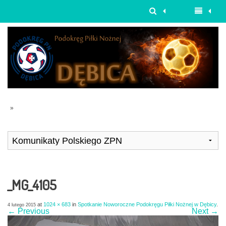
»
_MG_4105
at
1024 × 683
in
Spotkanie Noworoczne Podokręgu Piłki Nożnej w Dębicy
.
4 lutego 2015
← Previous
Next →