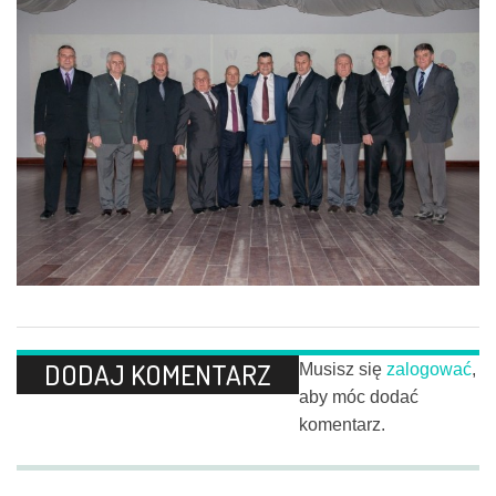
DODAJ KOMENTARZ
Musisz się
zalogować
,
aby móc dodać
komentarz.