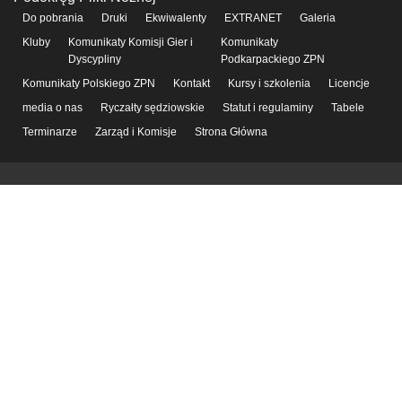
Do pobrania
Druki
Ekwiwalenty
EXTRANET
Galeria
Kluby
Komunikaty Komisji Gier i
Komunikaty
Dyscypliny
Podkarpackiego ZPN
Komunikaty Polskiego ZPN
Kontakt
Kursy i szkolenia
Licencje
media o nas
Ryczałty sędziowskie
Statut i regulaminy
Tabele
Terminarze
Zarząd i Komisje
Strona Główna