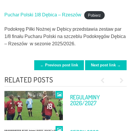
Puchar Polski 1I8 Dębica – Rzeszów
Pobierz
Podokręg Piłki Nożnej w Dębicy przedstawia zestaw par
1/8 finału Pucharu Polski na szczeblu Podokręgów Dębica
– Rzeszów w sezonie 2025/2026.
← Previous post link
Next post link →
POST NAVIGATION
RELATED POSTS
Previous
Next
REGULAMINY
FINAŁ PP
2026/2027