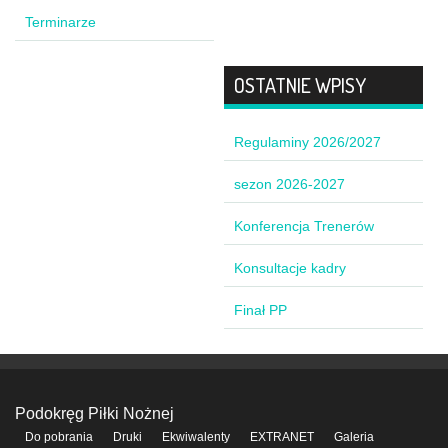
Terminarze
OSTATNIE WPISY
Regulaminy 2026/2027
sezon 2026-2027
Konferencja Trenerów
Konsultacje kadry
Finał PP
Podokręg Piłki Nożnej
Do pobrania
Druki
Ekwiwalenty
EXTRANET
Galeria