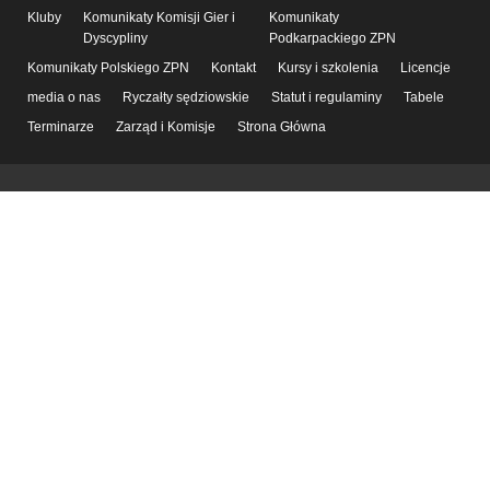
Kluby
Komunikaty Komisji Gier i
Komunikaty
Dyscypliny
Podkarpackiego ZPN
Komunikaty Polskiego ZPN
Kontakt
Kursy i szkolenia
Licencje
media o nas
Ryczałty sędziowskie
Statut i regulaminy
Tabele
Terminarze
Zarząd i Komisje
Strona Główna