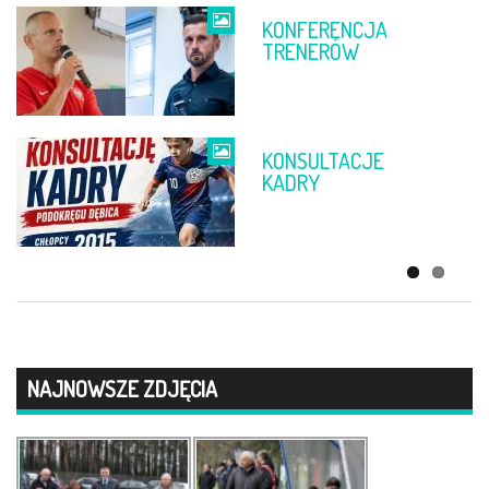
KONFERENCJA
FINAŁ PP
TRENERÓW
DĘBICA –
RZESZÓW
KONSULTACJE
ŻYCZENIA
KADRY
WIELKANOCNE
NAJNOWSZE ZDJĘCIA