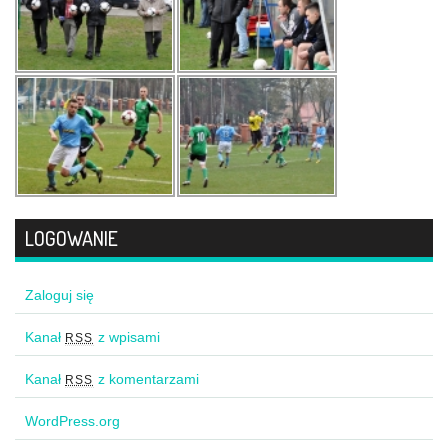
LOGOWANIE
Zaloguj się
Kanał
z wpisami
RSS
Kanał
z komentarzami
RSS
WordPress.org