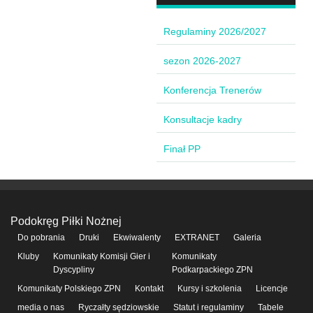
Regulaminy 2026/2027
sezon 2026-2027
Konferencja Trenerów
Konsultacje kadry
Finał PP
Podokręg Piłki Nożnej
Do pobrania
Druki
Ekwiwalenty
EXTRANET
Galeria
Kluby
Komunikaty Komisji Gier i
Komunikaty
Dyscypliny
Podkarpackiego ZPN
Komunikaty Polskiego ZPN
Kontakt
Kursy i szkolenia
Licencje
media o nas
Ryczałty sędziowskie
Statut i regulaminy
Tabele