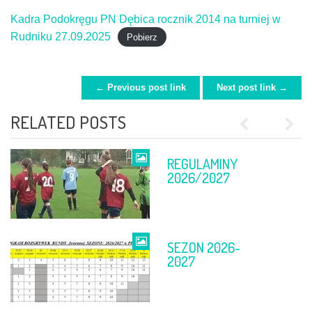
Kadra Podokręgu PN Dębica rocznik 2014 na turniej w
Rudniku 27.09.2025
Pobierz
← Previous post link
Next post link →
POST NAVIGATION
RELATED POSTS
Previous
Next
REGULAMINY
FINAŁ PP
2026/2027
SEZON 2026-
TABELE PO 11-
2027
12 KWIETNIA