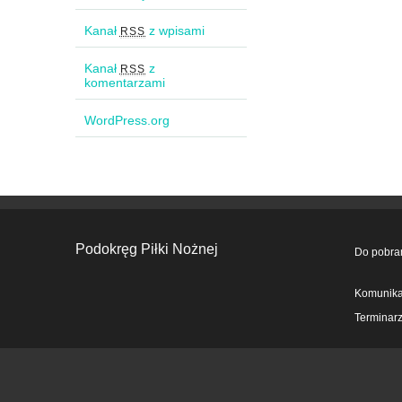
Kanał
z wpisami
RSS
Kanał
z
RSS
komentarzami
WordPress.org
Podokręg Piłki Nożnej
Do pobra
Komunika
Terminar