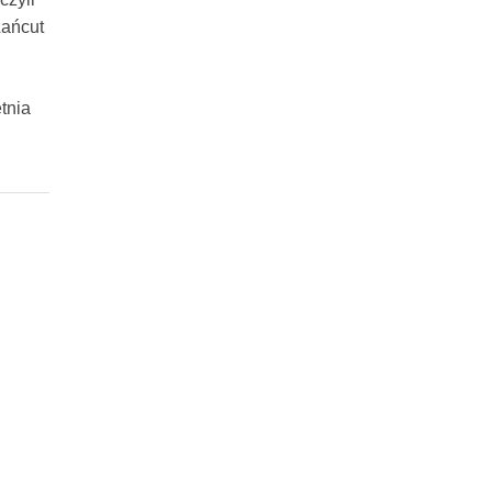
Łańcut
tnia