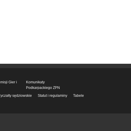
isji Gier i
Komunikaty
Podkarpackiego ZPN
yczałty sędziowskie
Statut i regulaminy
Tabele