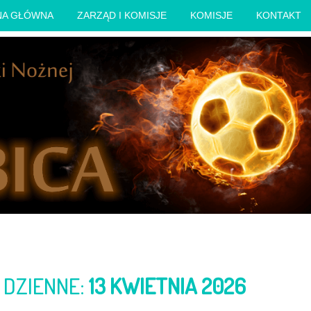
NA GŁÓWNA
ZARZĄD I KOMISJE
KOMISJE
KONTAKT
 DZIENNE:
13 KWIETNIA 2026