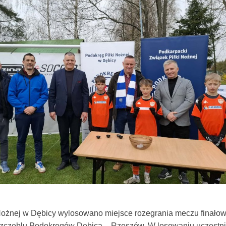
Nożnej w Dębicy wylosowano miejsce rozegrania meczu finało
szczeblu Podokręgów Dębica – Rzeszów. W losowaniu uczestni