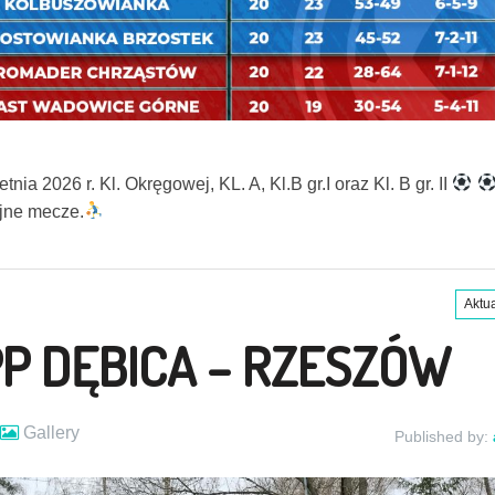
nia 2026 r. Kl. Okręgowej, KL. A, Kl.B gr.I oraz Kl. B gr. II
jne mecze.
Aktu
PP DĘBICA – RZESZÓW
Gallery
Published by: