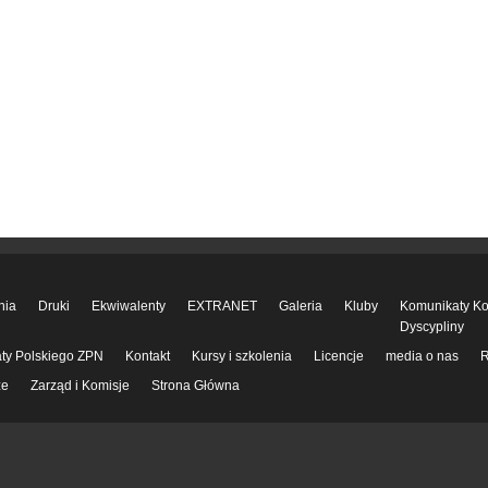
nia
Druki
Ekwiwalenty
EXTRANET
Galeria
Kluby
Komunikaty Kom
Dyscypliny
ty Polskiego ZPN
Kontakt
Kursy i szkolenia
Licencje
media o nas
R
ze
Zarząd i Komisje
Strona Główna