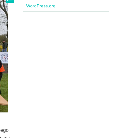
WordPress.org
wego
czyli