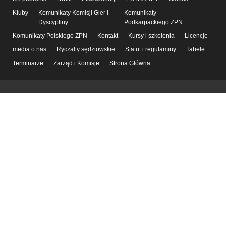
Kluby
Komunikaty Komisji Gier i
Komunikaty
Dyscypliny
Podkarpackiego ZPN
Komunikaty Polskiego ZPN
Kontakt
Kursy i szkolenia
Licencje
media o nas
Ryczałty sędziowskie
Statut i regulaminy
Tabele
Terminarze
Zarząd i Komisje
Strona Główna