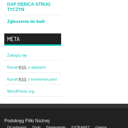
DAP DĘBICA-STRUG
TYCZYN
Zgłoszenia do kadr
META
Zaloguj się
Kanał
z wpisami
RSS
Kanał
z komentarzami
RSS
WordPress.org
Podokręg Piłki Nożnej
Do pobrania
Druki
Ekwiwalenty
EXTRANET
Galeria