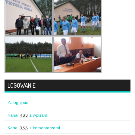
LOGOWANIE
Zaloguj się
Kanał
z wpisami
RSS
Kanał
z komentarzami
RSS