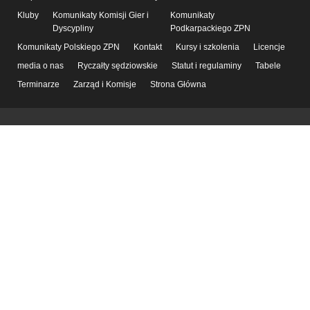
Kluby
Komunikaty Komisji Gier i
Komunikaty
Dyscypliny
Podkarpackiego ZPN
Komunikaty Polskiego ZPN
Kontakt
Kursy i szkolenia
Licencje
media o nas
Ryczałty sędziowskie
Statut i regulaminy
Tabele
Terminarze
Zarząd i Komisje
Strona Główna