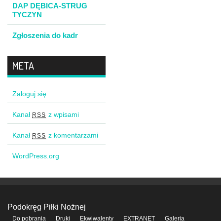
DAP DĘBICA-STRUG
TYCZYN
Zgłoszenia do kadr
META
Zaloguj się
Kanał
z wpisami
RSS
Kanał
z komentarzami
RSS
WordPress.org
Podokręg Piłki Nożnej
Do pobrania
Druki
Ekwiwalenty
EXTRANET
Galeria