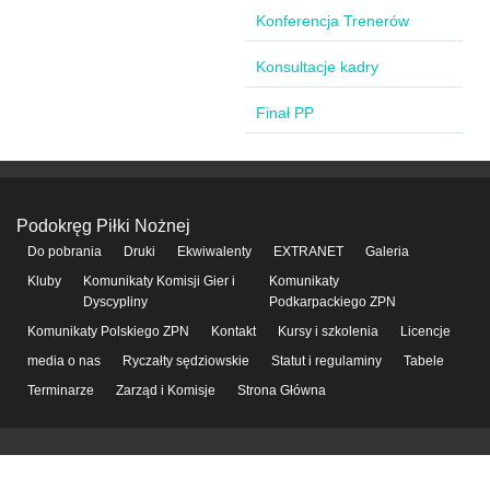
Konferencja Trenerów
Konsultacje kadry
Finał PP
Podokręg Piłki Nożnej
Do pobrania
Druki
Ekwiwalenty
EXTRANET
Galeria
Kluby
Komunikaty Komisji Gier i
Komunikaty
Dyscypliny
Podkarpackiego ZPN
Komunikaty Polskiego ZPN
Kontakt
Kursy i szkolenia
Licencje
media o nas
Ryczałty sędziowskie
Statut i regulaminy
Tabele
Terminarze
Zarząd i Komisje
Strona Główna