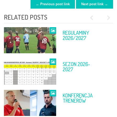
← Previous post link
Next post link →
POST NAVIGATION
RELATED POSTS
Previous
Next
REGULAMINY
FINAŁ PP
2026/2027
SEZON 2026-
TABELE PO 11-
2027
12 KWIETNIA
KONFERENCJA
FINAŁ PP
TRENERÓW
DĘBICA –
RZESZÓW