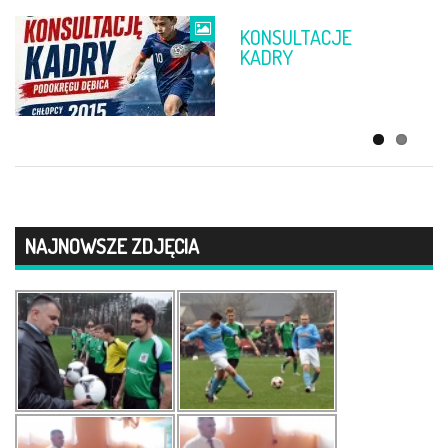
KONSULTACJE
ŻYCZENIA
KADRY
WIELKANOCNE
NAJNOWSZE ZDJĘCIA