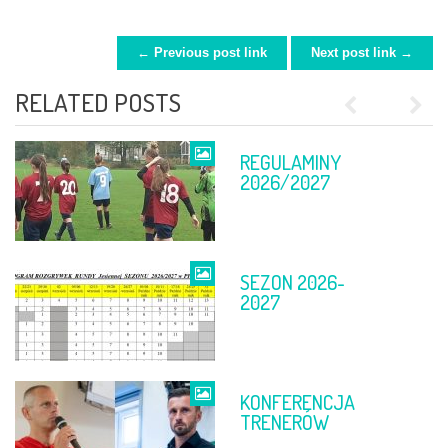
← Previous post link
Next post link →
POST NAVIGATION
RELATED POSTS
Previous
Next
REGULAMINY
FINAŁ PP
2026/2027
SEZON 2026-
TABELE PO 11-
2027
12 KWIETNIA
KONFERENCJA
FINAŁ PP
TRENERÓW
DĘBICA –
RZESZÓW