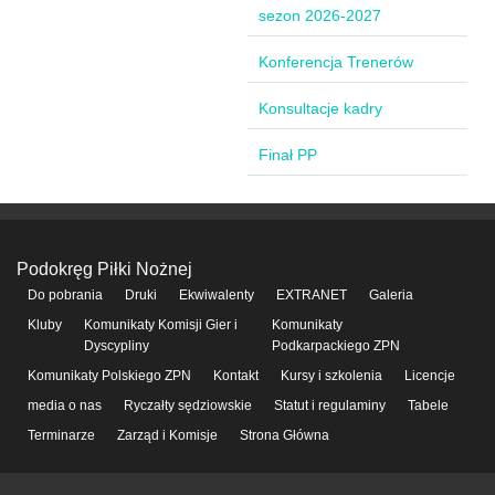
sezon 2026-2027
Konferencja Trenerów
Konsultacje kadry
Finał PP
Podokręg Piłki Nożnej
Do pobrania
Druki
Ekwiwalenty
EXTRANET
Galeria
Kluby
Komunikaty Komisji Gier i
Komunikaty
Dyscypliny
Podkarpackiego ZPN
Komunikaty Polskiego ZPN
Kontakt
Kursy i szkolenia
Licencje
media o nas
Ryczałty sędziowskie
Statut i regulaminy
Tabele
Terminarze
Zarząd i Komisje
Strona Główna