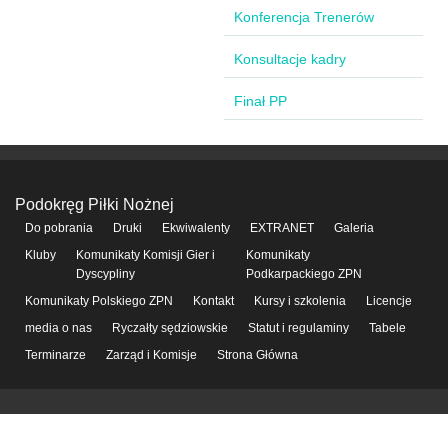
Konferencja Trenerów
Konsultacje kadry
Finał PP
Podokręg Piłki Nożnej
Do pobrania
Druki
Ekwiwalenty
EXTRANET
Galeria
Kluby
Komunikaty Komisji Gier i
Komunikaty
Dyscypliny
Podkarpackiego ZPN
Komunikaty Polskiego ZPN
Kontakt
Kursy i szkolenia
Licencje
media o nas
Ryczałty sędziowskie
Statut i regulaminy
Tabele
Terminarze
Zarząd i Komisje
Strona Główna