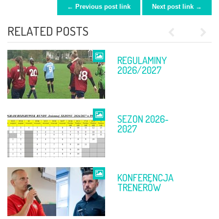
← Previous post link
Next post link →
POST NAVIGATION
RELATED POSTS
Previous
Next
REGULAMINY
FINAŁ PP
2026/2027
SEZON 2026-
TABELE PO 11-
2027
12 KWIETNIA
KONFERENCJA
FINAŁ PP
TRENERÓW
DĘBICA –
RZESZÓW