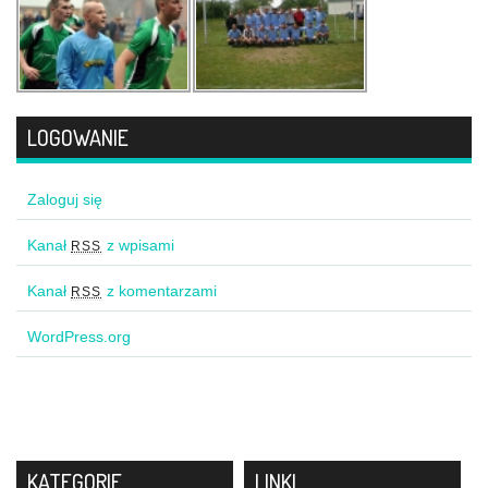
LOGOWANIE
Zaloguj się
Kanał
z wpisami
RSS
Kanał
z komentarzami
RSS
WordPress.org
KATEGORIE
LINKI