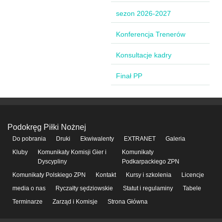
sezon 2026-2027
Konferencja Trenerów
Konsultacje kadry
Finał PP
Podokręg Piłki Nożnej
Do pobrania
Druki
Ekwiwalenty
EXTRANET
Galeria
Kluby
Komunikaty Komisji Gier i
Komunikaty
Dyscypliny
Podkarpackiego ZPN
Komunikaty Polskiego ZPN
Kontakt
Kursy i szkolenia
Licencje
media o nas
Ryczałty sędziowskie
Statut i regulaminy
Tabele
Terminarze
Zarząd i Komisje
Strona Główna