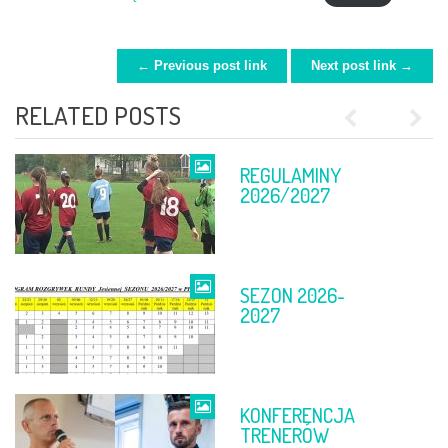
← Previous post link
Next post link →
POST NAVIGATION
RELATED POSTS
Previous
Next
REGULAMINY
FINAŁ PP
2026/2027
SEZON 2026-
TABELE PO 11-
2027
12 KWIETNIA
KONFERENCJA
FINAŁ PP
TRENERÓW
DĘBICA –