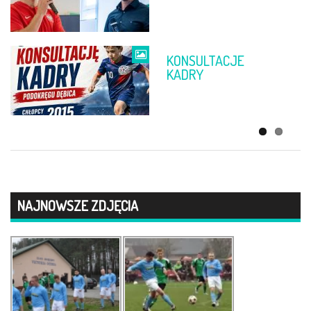
RZESZÓW
KONSULTACJE
ŻYCZENIA
KADRY
WIELKANOCNE
NAJNOWSZE ZDJĘCIA