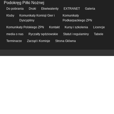
Podokręg Piłki Nożnej
Do pobrania
Druki
Ekwiwalenty
EXTRANET
Galeria
Kluby
Komunikaty Komisji Gier i
Komunikaty
Dyscypliny
Podkarpackiego ZPN
Komunikaty Polskiego ZPN
Kontakt
Kursy i szkolenia
Licencje
media o nas
Ryczałty sędziowskie
Statut i regulaminy
Tabele
Terminarze
Zarząd i Komisje
Strona Główna