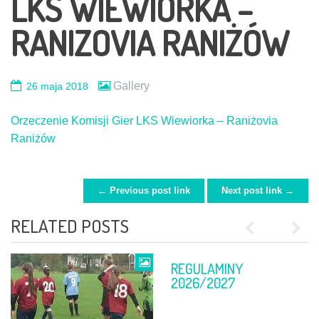
LKS WIEWIÓRKA –
RANIZOVIA RANIŻÓW
Gallery
26 maja 2018
Orzeczenie Komisji Gier LKS Wiewiorka – Raniżovia
Raniżów
← Previous post link
Next post link →
POST NAVIGATION
RELATED POSTS
Previous
Next
REGULAMINY
FINAŁ PP
2026/2027