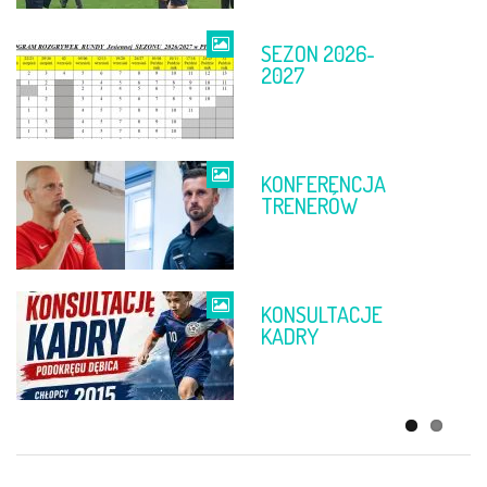
SEZON 2026-
TABELE PO 11-
2027
12 KWIETNIA
KONFERENCJA
FINAŁ PP
TRENERÓW
DĘBICA –
RZESZÓW
KONSULTACJE
ŻYCZENIA
KADRY
WIELKANOCNE