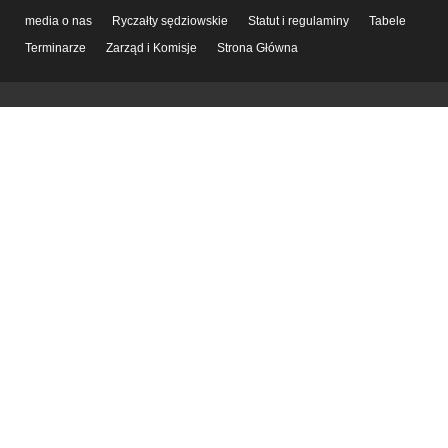
media o nas
Ryczałty sędziowskie
Statut i regulaminy
Tabele
Terminarze
Zarząd i Komisje
Strona Główna