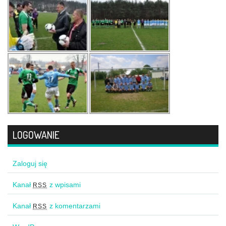
LOGOWANIE
Zaloguj się
Kanał
z wpisami
RSS
Kanał
z komentarzami
RSS