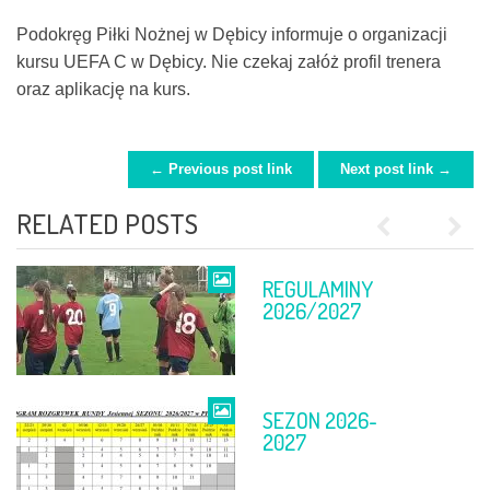
Podokręg Piłki Nożnej w Dębicy informuje o organizacji
kursu UEFA C w Dębicy. Nie czekaj załóż profil trenera
oraz aplikację na kurs.
← Previous post link
Next post link →
POST NAVIGATION
RELATED POSTS
Previous
Next
REGULAMINY
FINAŁ PP
2026/2027
SEZON 2026-
TABELE PO 11-
2027
12 KWIETNIA