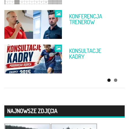
KONFERENCJA
FINAŁ PP
TRENERÓW
DĘBICA –
RZESZÓW
KONSULTACJE
ŻYCZENIA
KADRY
WIELKANOCNE
NAJNOWSZE ZDJĘCIA