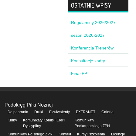
OSTATNIE WPISY
Regulaminy 2026/2027
sezon 2026-2027
Konferencja Trenerów
Konsultacje kadry
Finał PP
Podokręg Piłki Nożnej
Do pobrania
Druki
Ekwiwalenty
EXTRANET
Galeria
Kluby
Komunikaty Komisji Gier i
Komunikaty
Dyscypliny
Podkarpackiego ZPN
Komunikaty Polskiego ZPN
Kontakt
Kursy i szkolenia
Licencje