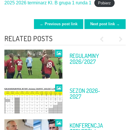
2025 2026 terminarz Kl. B grupa 1 runda 1
Pobierz
← Previous post link
Next post link →
POST NAVIGATION
RELATED POSTS
Previous
Next
REGULAMINY
FINAŁ PP
2026/2027
SEZON 2026-
TABELE PO 11-
2027
12 KWIETNIA
KONFERENCJA
FINAŁ PP