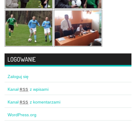
LOGOWANIE
Zaloguj się
Kanał
z wpisami
RSS
Kanał
z komentarzami
RSS
WordPress.org