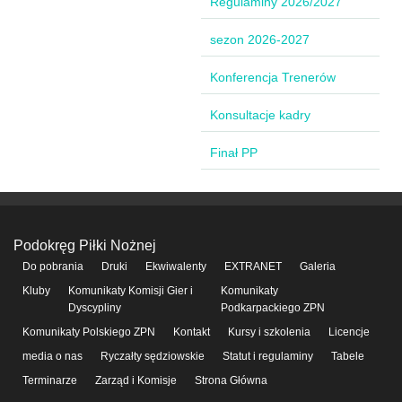
Regulaminy 2026/2027
sezon 2026-2027
Konferencja Trenerów
Konsultacje kadry
Finał PP
Podokręg Piłki Nożnej
Do pobrania
Druki
Ekwiwalenty
EXTRANET
Galeria
Kluby
Komunikaty Komisji Gier i
Komunikaty
Dyscypliny
Podkarpackiego ZPN
Komunikaty Polskiego ZPN
Kontakt
Kursy i szkolenia
Licencje
media o nas
Ryczałty sędziowskie
Statut i regulaminy
Tabele
Terminarze
Zarząd i Komisje
Strona Główna