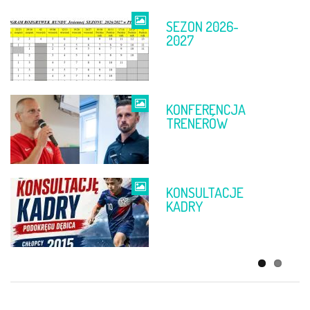
SEZON 2026-
TABELE PO 11-
2027
12 KWIETNIA
KONFERENCJA
FINAŁ PP
TRENERÓW
DĘBICA –
RZESZÓW
KONSULTACJE
ŻYCZENIA
KADRY
WIELKANOCNE