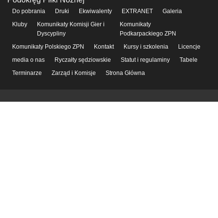
Do pobrania
Druki
Ekwiwalenty
EXTRANET
Galeria
Kluby
Komunikaty Komisji Gier i
Komunikaty
Dyscypliny
Podkarpackiego ZPN
Komunikaty Polskiego ZPN
Kontakt
Kursy i szkolenia
Licencje
media o nas
Ryczałty sędziowskie
Statut i regulaminy
Tabele
Terminarze
Zarząd i Komisje
Strona Główna