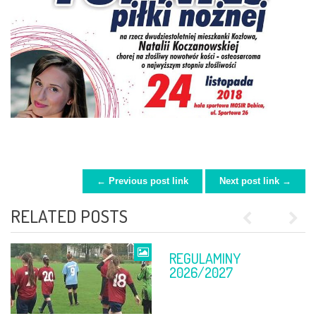
← Previous post link
Next post link →
POST NAVIGATION
RELATED POSTS
Previous
Next
REGULAMINY
FINAŁ PP
2026/2027