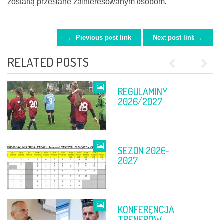
zostaną przesłane zainteresowanym osobom.
← Previous post link
Next post link →
POST NAVIGATION
RELATED POSTS
Previous
Next
REGULAMINY
FINAŁ PP
2026/2027
SEZON 2026-
TABELE PO 11-
2027
12 KWIETNIA
KONFERENCJA
FINAŁ PP
TRENERÓW
DĘBICA –