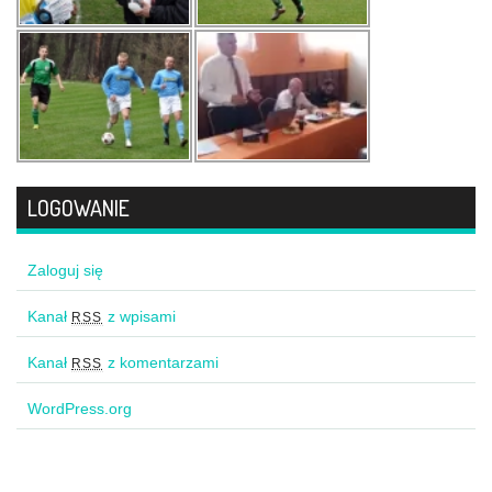
LOGOWANIE
Zaloguj się
Kanał
z wpisami
RSS
Kanał
z komentarzami
RSS
WordPress.org