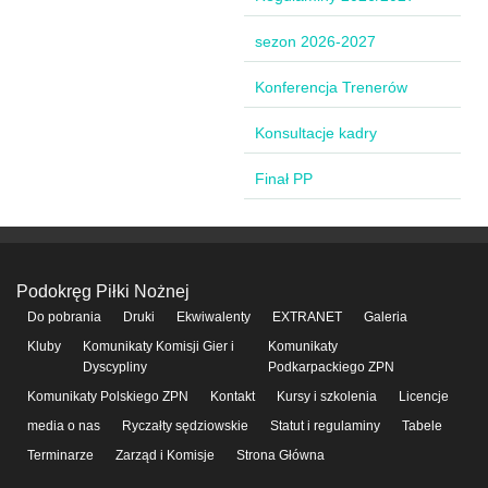
sezon 2026-2027
Konferencja Trenerów
Konsultacje kadry
Finał PP
Podokręg Piłki Nożnej
Do pobrania
Druki
Ekwiwalenty
EXTRANET
Galeria
Kluby
Komunikaty Komisji Gier i
Komunikaty
Dyscypliny
Podkarpackiego ZPN
Komunikaty Polskiego ZPN
Kontakt
Kursy i szkolenia
Licencje
media o nas
Ryczałty sędziowskie
Statut i regulaminy
Tabele
Terminarze
Zarząd i Komisje
Strona Główna