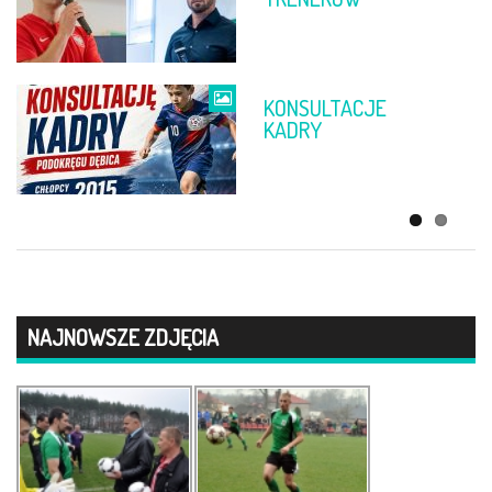
RZESZÓW
KONSULTACJE
ŻYCZENIA
KADRY
WIELKANOCNE
NAJNOWSZE ZDJĘCIA